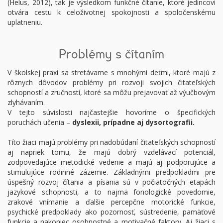
(Helus, 2012), tak je výsledkom funkčné čítanie, ktoré jedincovi
otvára cestu k celoživotnej spokojnosti a spoločenskému
uplatneniu.
Problémy s čítaním
V školskej praxi sa stretávame s mnohými deťmi, ktoré majú z
rôznych dôvodov problémy pri rozvoji svojich čitateľských
schopností a zručností, ktoré sa môžu prejavovať až výučbovým
zlyhávaním.
V tejto súvislosti najčastejšie hovoríme o špecifických
poruchách učenia –
dyslexii, prípadne aj dysortografii.
Títo žiaci majú problémy pri nadobúdaní čitateľských schopností
aj napriek tomu, že majú dobrý vzdelávací potenciál,
zodpovedajúce metodické vedenie a majú aj podporujúce a
stimulujúce rodinné zázemie. Základnými predpokladmi pre
úspešný rozvoj čítania a písania sú v počiatočných etapách
jazykové schopnosti, a to najmä fonologické povedomie,
zrakové vnímanie a ďalšie percepčne motorické funkcie,
psychické predpoklady ako pozornosť, sústredenie, pamäťové
funkcie a nakoniec osobnostné a motivačné faktory. Aj žiaci s