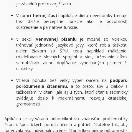
je zásadná pre rozvoj čítania.
V rámci
hernej časti
aplikácie dieťa nevedomky trénuje
tiež ďalšie percepčné funkcie ako je pozornosť,
sústredenie a pamäťové funkcie.
V sekcii
venovanej písaniu
je možné so Včielkou
trénovať jednotlivé jazykové javy, ktoré robia ťažkosti
nielen žiakom so ŠPU, teda napríklad mäkčenie,
rozdeľovanie slovných spojení a viet, určovanie dĺžok
samohlások alebo dopĺňanie vynechaných písmen či
diakritiky.
Včielka ponúka tiež veľký výber cvičení na
podporu
porozumenia čítanému,
a to preto, aby u žiakov s
ťažkosťami v čítaní (ale aj u tých, ktorí čítanie technicky
zvládajú) došlo k maximálnemu rozvoju čitateľskej
gramotnosti.
Aplikácia je vytváraná odborníkmi so znalosťou problematiky
čítania, špecifických porúch učenia a potrieb čitateľov tak, aby
fungovala ako individuálny tréner čítania (kombinuje odbornosť s