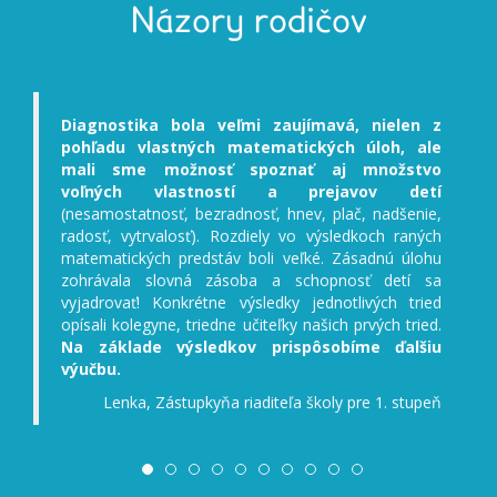
Názory rodičov
Diagnostika bola veľmi zaujímavá, nielen z
Deti
pohľadu vlastných matematických úloh, ale
deti 
mali sme možnosť spoznať aj množstvo
deti
voľných vlastností a prejavov detí
(pojm
(nesamostatnosť, bezradnosť, hnev, plač, nadšenie,
výber
radosť, vytrvalosť). Rozdiely vo výsledkoch raných
mali
matematických predstáv boli veľké. Zásadnú úlohu
prek
zohrávala slovná zásoba a schopnosť detí sa
dobr
vyjadrovať! Konkrétne výsledky jednotlivých tried
výuč
opísali kolegyne, triedne učiteľky našich prvých tried.
Na základe výsledkov prispôsobíme ďalšiu
výučbu.
Lenka, Zástupkyňa riaditeľa školy pre 1. stupeň