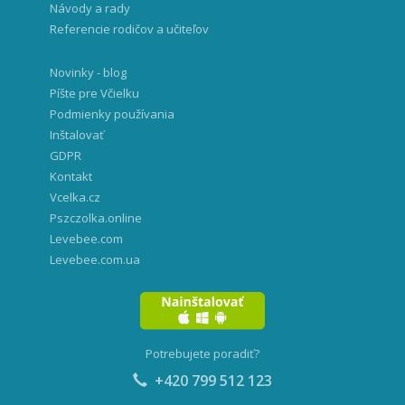
Návody a rady
Referencie rodičov a učiteľov
Novinky - blog
Píšte pre Včielku
Podmienky používania
Inštalovať
GDPR
Kontakt
Vcelka.cz
Pszczolka.online
Levebee.com
Levebee.com.ua
Potrebujete poradiť?
+420 799 512 123