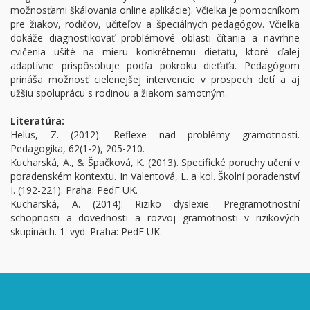
možnosťami škálovania online aplikácie). Včielka je pomocníkom
pre žiakov, rodičov, učiteľov a špeciálnych pedagógov. Včielka
dokáže diagnostikovať problémové oblasti čítania a navrhne
cvičenia ušité na mieru konkrétnemu dieťaťu, ktoré ďalej
adaptívne prispôsobuje podľa pokroku dieťaťa. Pedagógom
prináša možnosť cielenejšej intervencie v prospech detí a aj
užšiu spoluprácu s rodinou a žiakom samotným.
Literatúra:
Helus, Z. (2012). Reflexe nad problémy gramotnosti.
Pedagogika, 62(1-2), 205-210.
Kucharská, A., & Špačková, K. (2013). Specifické poruchy učení v
poradenském kontextu. In Valentová, L. a kol. Školní poradenství
I. (192-221). Praha: PedF UK.
Kucharská, A. (2014): Riziko dyslexie. Pregramotnostní
schopnosti a dovednosti a rozvoj gramotnosti v rizikových
skupinách. 1. vyd. Praha: PedF UK.