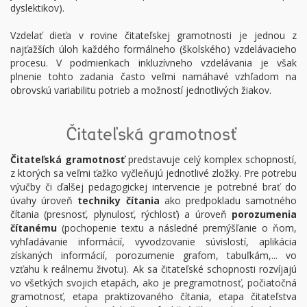
dyslektikov).
Vzdelať dieťa v rovine čitateľskej gramotnosti je jednou z
najťažších úloh každého formálneho (školského) vzdelávacieho
procesu. V podmienkach inkluzívneho vzdelávania je však
plnenie tohto zadania často veľmi namáhavé vzhľadom na
obrovskú variabilitu potrieb a možností jednotlivých žiakov.
Čitateľská gramotnosť
Čitateľská gramotnosť
predstavuje celý komplex schopností,
z ktorých sa veľmi ťažko vyčleňujú jednotlivé zložky. Pre potrebu
výučby či ďalšej pedagogickej intervencie je potrebné brať do
úvahy úroveň
techniky čítania
ako predpokladu samotného
čítania (presnosť, plynulosť, rýchlosť) a úroveň
porozumenia
čítanému
(pochopenie textu a následné premýšľanie o ňom,
vyhľadávanie informácií, vyvodzovanie súvislostí, aplikácia
získaných informácií, porozumenie grafom, tabuľkám,... vo
vzťahu k reálnemu životu). Ak sa čitateľské schopnosti rozvíjajú
vo všetkých svojich etapách, ako je pregramotnosť, počiatočná
gramotnosť, etapa praktizovaného čítania, etapa čitateľstva