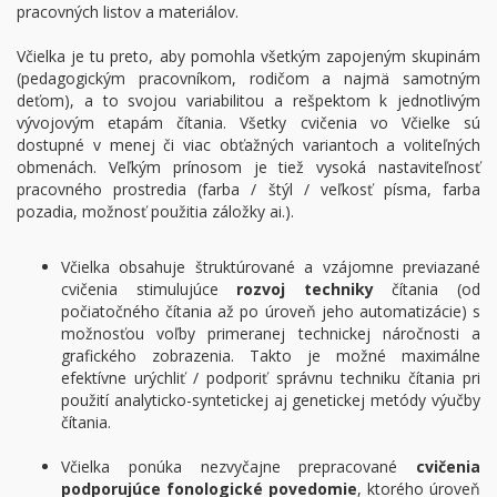
pracovných listov a materiálov.
Včielka je tu preto, aby pomohla všetkým zapojeným skupinám
(pedagogickým pracovníkom, rodičom a najmä samotným
deťom), a to svojou variabilitou a rešpektom k jednotlivým
vývojovým etapám čítania. Všetky cvičenia vo Včielke sú
dostupné v menej či viac obťažných variantoch a voliteľných
obmenách. Veľkým prínosom je tiež vysoká nastaviteľnosť
pracovného prostredia (farba / štýl / veľkosť písma, farba
pozadia, možnosť použitia záložky ai.).
Včielka obsahuje štruktúrované a vzájomne previazané
cvičenia stimulujúce
rozvoj techniky
čítania (od
počiatočného čítania až po úroveň jeho automatizácie) s
možnosťou voľby primeranej technickej náročnosti a
grafického zobrazenia. Takto je možné maximálne
efektívne urýchliť / podporiť správnu techniku čítania pri
použití analyticko-syntetickej aj genetickej metódy výučby
čítania.
Včielka ponúka nezvyčajne prepracované
cvičenia
podporujúce fonologické povedomie
, ktorého úroveň