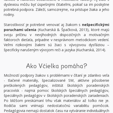
dyslexiou môžu byť úspešnými čitateľmi, pokiaľ sa im poskytne
potrebná podpora. Záleží, samozrejme, na prístupe žiaka a jeho
rodiny.
Starostlivosť je potrebné venovať aj žiakom s
nešpecifickými
poruchami učenia
(Kucharská & Špačková, 2013), ktoré majú
svoju príčinu v nevýhodných dispozičných a motivačným
faktoroch dieťaťa, prípadne v nesprávnom metodickom vedení.
Veľmi rizikovými žiakmi sú žiaci s vývojovou dysfáziou –
špecificky narušeným vývojom reči a jazyka (Kucharská, 2014).
Ako Včielka pomáha?
Možností podpory žiakov s problémami v čítaní je zdanlivo veľa
- tlačené materiály, špecializované SW, aktívne pôsobenie
preškolených pedagógov, inštitút školských poradenských
pracovísk - najmä pomoc školských špeciálnych pedagógov,
špeciálnych pedagógov v školských poradenských zariadeniach.
Po bližšom preskúmaní trhu však materiálov až toľko nie je.
Rodičia sami vnímajú nedostatočnú variabilitu pomôcok.
Pedagógovia nemajú dostatok času na vytváranie individuálnych