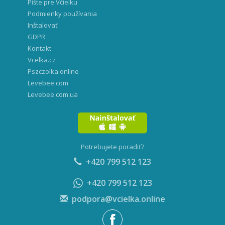
Píšte pre Včielku
Podmienky používania
Inštalovať
GDPR
Kontakt
Vcelka.cz
Pszczolka.online
Levebee.com
Levebee.com.ua
Potrebujete poradiť?
+420 799 512 123
+420 799 512 123
podpora@vcielka.online