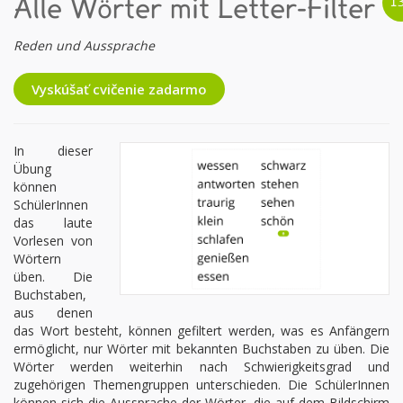
Alle Wörter mit Letter-Filter
Reden und Aussprache
Vyskúšať cvičenie zadarmo
In dieser
Übung
können
SchülerInnen
das laute
Vorlesen von
Wörtern
üben. Die
Buchstaben,
aus denen
das Wort besteht, können gefiltert werden, was es Anfängern
ermöglicht, nur Wörter mit bekannten Buchstaben zu üben. Die
Wörter werden weiterhin nach Schwierigkeitsgrad und
zugehörigen Themengruppen unterschieden. Die SchülerInnen
können sich die Aussprache der Wörter, die auf dem Bildschirm