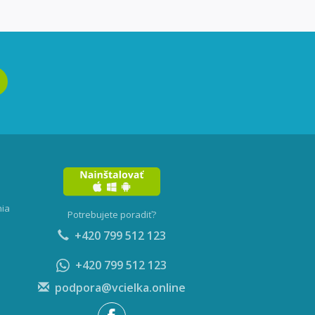
nia
Potrebujete poradiť?
+420 799 512 123
+420 799 512 123
podpora@vcielka.online