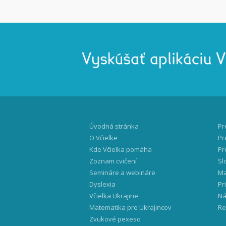
Vyskúšať aplikáciu 
Úvodná stránka
Pr
O Včielke
Pr
Kde Včielka pomáha
Pr
Zoznam cvičení
Sl
Semináre a webináre
Ma
Dyslexia
Pr
Včielka Ukrajine
Ná
Matematika pre Ukrajincov
Re
Zvukové pexeso