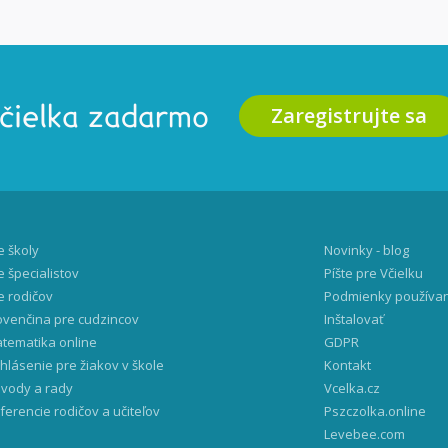
Zaregistrujte sa
Včielka zadarmo
e školy
Novinky - blog
e špecialistov
Píšte pre Včielku
e rodičov
Podmienky používa
ovenčina pre cudzincov
Inštalovať
tematika online
GDPR
ihlásenie pre žiakov v škole
Kontakt
vody a rady
Vcelka.cz
ferencie rodičov a učiteľov
Pszczolka.online
Levebee.com