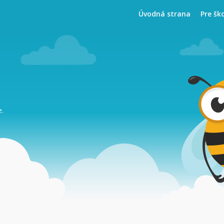
Úvodná strana
Pre šk
e.