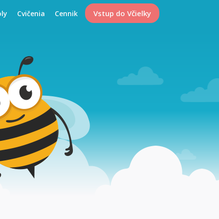
Vstup do Včielky
oly
Cvičenia
Cennik